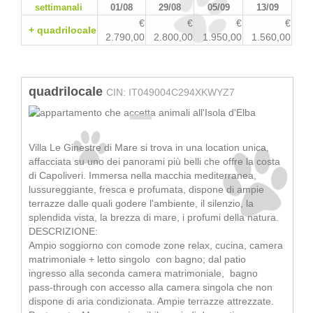
settimanali
01/08
29/08
05/09
13/09
€
€
€
€
+
quadrilocale
2.790,00
2.800,00
1.950,00
1.560,00
quadrilocale
CIN: IT049004C294XKWYZ7
Villa Le Ginestre di Mare si trova in una location unica,
affacciata su uno dei panorami più belli che offre la costa
di Capoliveri. Immersa nella macchia mediterranea,
lussureggiante, fresca e profumata, dispone di ampie
terrazze dalle quali godere l'ambiente, il silenzio, la
splendida vista, la brezza di mare, i profumi della natura.
DESCRIZIONE:
Ampio soggiorno con comode zone relax, cucina, camera
matrimoniale + letto singolo con bagno; dal patio
ingresso alla seconda camera matrimoniale, bagno
pass-through con accesso alla camera singola che non
dispone di aria condizionata. Ampie terrazze attrezzate.