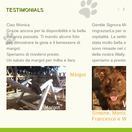
TESTIMONIALS
Ciao Monica
Gentile Signora Moni
Grazie ancora per la disponibilità e la bella
ringraziarLa per sua 
vacanza passata. Ti mando alcune foto
ospitalità. La settima
per dimostrare la gioia e il benessere di
stata molto bella e ri
margot.
sono rimaste nel cuor
Speriamo di rivedervi presto.
della nostra Wally... 
Un saluto da margot per milka e ilary
speriamo a presto!
Margot
Simone, Monica, M
Francesco e Wall