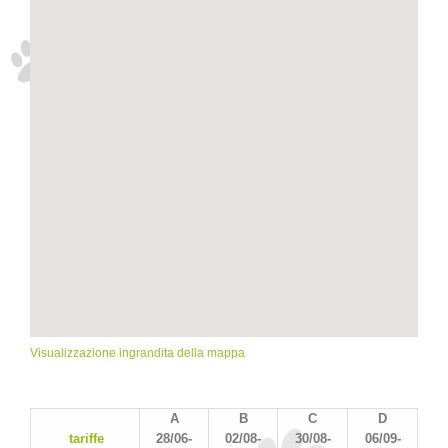
Visualizzazione ingrandita della mappa
A
B
C
D
tariffe
28/06-
02/08-
30/08-
06/09-